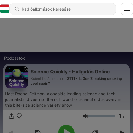
Podcastok
Science Quickly - Hallgatás Online
Scientific American
|
3711 - Is Gen Z making smoking
cool again?
Host Rachel Feltman, alongside leading science and tech
journalists, dives into the rich world of scientific discovery in
this bite-size science variety show.
1
x
Hangerő