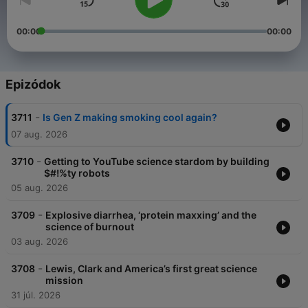
00:00
00:00
Epizódok
-
3711
Is Gen Z making smoking cool again?
07 aug. 2026
-
3710
Getting to YouTube science stardom by building
$#!%ty robots
05 aug. 2026
-
3709
Explosive diarrhea, ‘protein maxxing’ and the
science of burnout
03 aug. 2026
-
3708
Lewis, Clark and America’s first great science
mission
31 júl. 2026