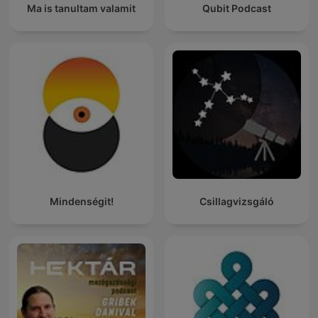
Ma is tanultam valamit
Qubit Podcast
Mindenségit!
Csillagvizsgáló