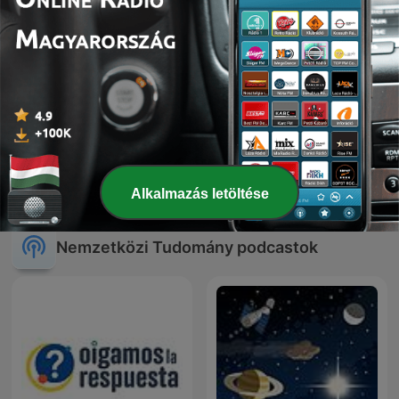
Science Friday
Quarks Daily
Alkalmazás letöltése
Nemzetközi Tudomány podcastok