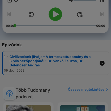
1
x
Hangerő
00:00
00:00
Epizódok
-
1
Civilizációnk jövője – A természettudomány és a
Biblia nézőpontjából • Dr. Vankó Zsuzsa, Dr.
Gelencsér András
09 dec. 2023
Összes megtekintése
Több Tudomány
podcast