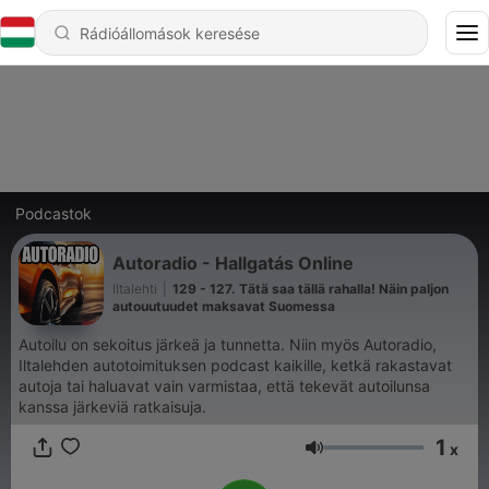
Podcastok
Autoradio - Hallgatás Online
Iltalehti
|
129 - 127. Tätä saa tällä rahalla! Näin paljon
autouutuudet maksavat Suomessa
Autoilu on sekoitus järkeä ja tunnetta. Niin myös Autoradio,
Iltalehden autotoimituksen podcast kaikille, ketkä rakastavat
autoja tai haluavat vain varmistaa, että tekevät autoilunsa
kanssa järkeviä ratkaisuja.
1
x
Hangerő