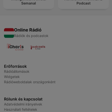
Semanal
Podcast
Online Rádió
Rádiók és podcastok
Erőforrások
Rádióállomások
Widgetek
Rádióweboldalak országonként
Rólunk és kapcsolat
Adatvédelmi irányelvek
Használati feltételek