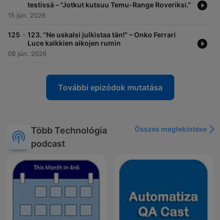
testissä – "Jotkut kutsuu Temu-Range Roveriksi."
15 jún. 2026
-
125
123. "Ne uskalsi julkistaa tän!" – Onko Ferrari
Luce kaikkien aikojen rumin
08 jún. 2026
További epizódok mutatása
Összes megtekintése
Több Technológia
podcast