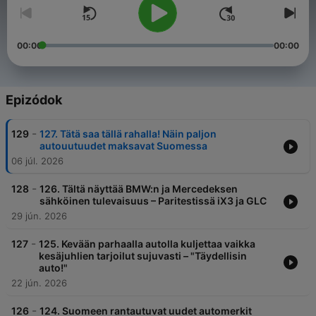
00:00
00:00
Epizódok
-
129
127. Tätä saa tällä rahalla! Näin paljon
autouutuudet maksavat Suomessa
06 júl. 2026
-
128
126. Tältä näyttää BMW:n ja Mercedeksen
sähköinen tulevaisuus – Paritestissä iX3 ja GLC
29 jún. 2026
-
127
125. Kevään parhaalla autolla kuljettaa vaikka
kesäjuhlien tarjoilut sujuvasti – "Täydellisin
auto!"
22 jún. 2026
-
126
124. Suomeen rantautuvat uudet automerkit