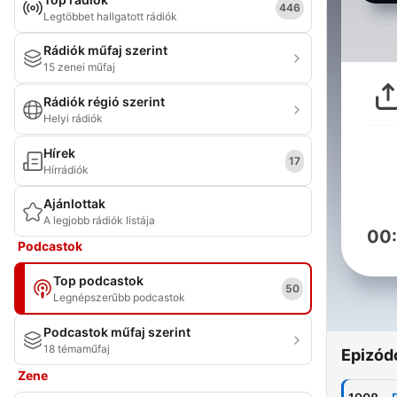
446
Legtöbbet hallgatott rádiók
Rádiók műfaj szerint
15 zenei műfaj
Rádiók régió szerint
Helyi rádiók
Hírek
17
Hírrádiók
Ajánlottak
A legjobb rádiók listája
00
Podcastok
Top podcastok
50
Legnépszerűbb podcastok
Podcastok műfaj szerint
18 témaműfaj
Epizód
Zene