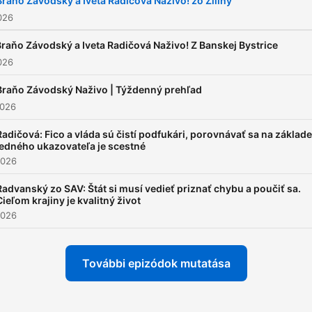
Braňo Závodský a Iveta Radičová Naživo! zo Žiliny
2026
raňo Závodský a Iveta Radičová Naživo! Z Banskej Bystrice
2026
Braňo Závodský Naživo | Týždenný prehľad
2026
Radičová: Fico a vláda sú čistí podfukári, porovnávať sa na základe
jedného ukazovateľa je scestné
2026
Radvanský zo SAV: Štát si musí vedieť priznať chybu a poučiť sa.
Cieľom krajiny je kvalitný život
2026
További epizódok mutatása