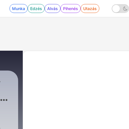
Munka
Edzés
Alvás
Pihenés
Utazás
ý
tás