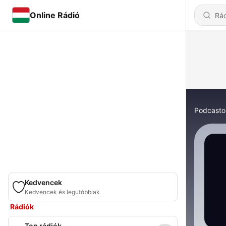
Online Rádió
Podcasto
Kedvencek
Kedvencek és legutóbbiak
Rádiók
Top rádiók