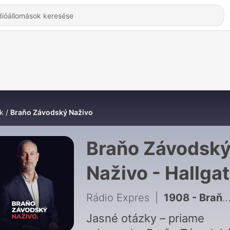
k
Braňo Závodský Naživo
Braňo Závodsk
Naživo - Hallga
Online
Rádio Expres
|
1908 - Braňo Závodský a Iveta Radičová Naživo! zo Žiliny
Jasné otázky – priame