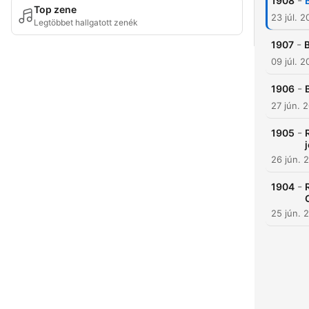
-
1908
Top zene
23 júl. 
Legtöbbet hallgatott zenék
-
1907
B
09 júl. 
-
1906
27 jún. 
-
1905
26 jún. 
-
1904
25 jún. 