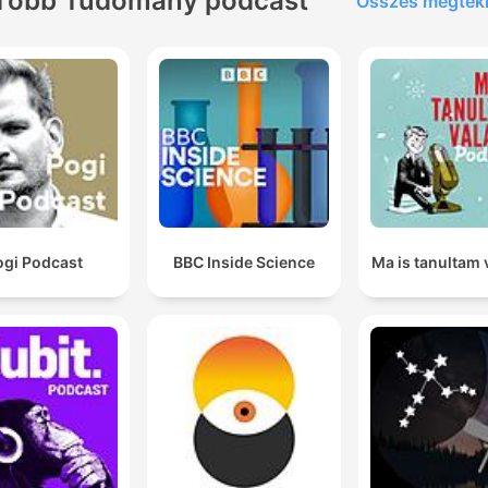
Több Tudomány podcast
Összes megtek
ogi Podcast
BBC Inside Science
Ma is tanultam 