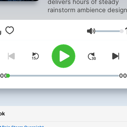
delivers hours of steady
rainstorm ambience desig
to help you fall asleep faste
stay asleep longer, and rel
Hangerő
more deeply. Each episode
features continuous rainfal
with soft thunder rolls and
natural storm textures. Ide
for deep sleep, relaxation,
meditation, stress relief, or
:00
00
background sound, this
podcast creates a calm,
immersive storm environm
you can rely on every night
ok