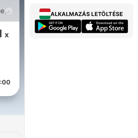
ned
ALKALMAZÁS LETÖLTÉSE
r,
ax
1
x
l
al
:00
ent
.