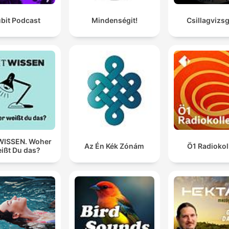
bit Podcast
Mindenségit!
Csillagvizs
WISSEN. Woher
Az Én Kék Zónám
Ö1 Radiokol
ißt Du das?