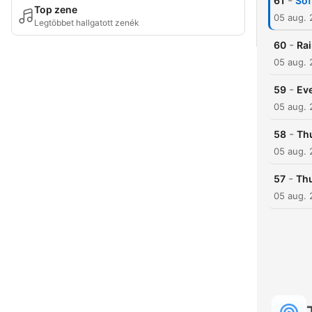
-
61
Sof
Top zene
05 aug.
Legtöbbet hallgatott zenék
-
60
Ra
05 aug.
-
59
Eve
05 aug.
-
58
Thu
05 aug.
-
57
Thu
05 aug.