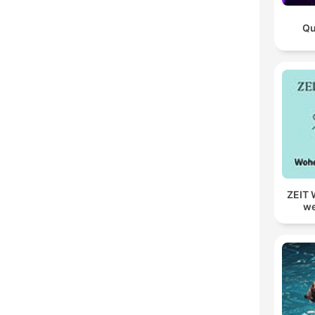
Qu
ZEIT 
we