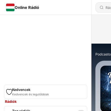
Online Rádió
Podcasto
Kedvencek
Kedvencek és legutóbbiak
Rádiók
Top rádiók