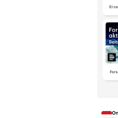
El co
Fors
On