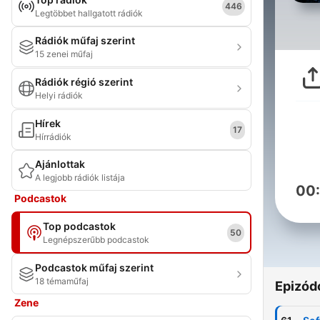
446
Legtöbbet hallgatott rádiók
Rádiók műfaj szerint
15 zenei műfaj
Rádiók régió szerint
Helyi rádiók
Hírek
17
Hírrádiók
Ajánlottak
A legjobb rádiók listája
00
Podcastok
Top podcastok
50
Legnépszerűbb podcastok
Podcastok műfaj szerint
18 témaműfaj
Epizód
Zene