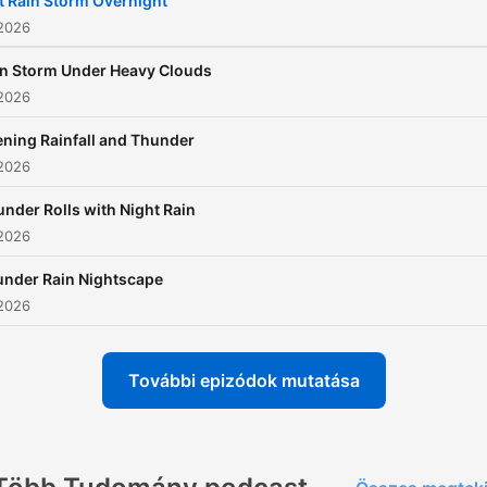
t Rain Storm Overnight
 2026
in Storm Under Heavy Clouds
 2026
ning Rainfall and Thunder
 2026
nder Rolls with Night Rain
 2026
nder Rain Nightscape
 2026
További epizódok mutatása