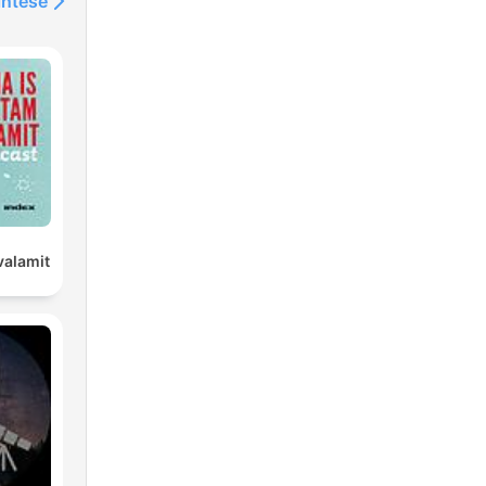
intése
valamit