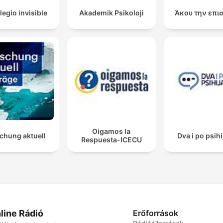
legio invisible
Akademik Psikoloji
Άκου την επι
Oigamos la
chung aktuell
Dva i po psihi
Respuesta-ICECU
line Rádió
Erőforrások