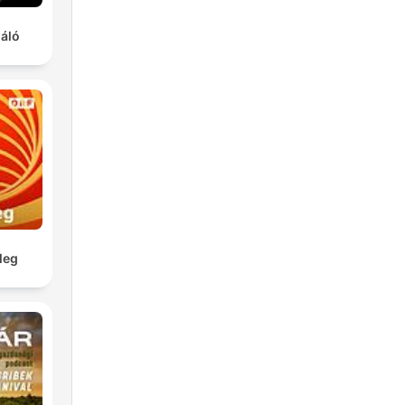
gáló
leg