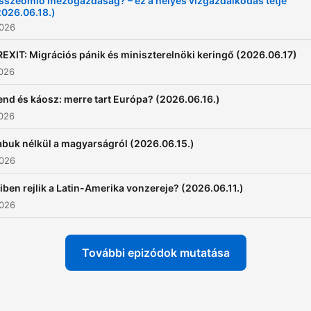
sszeomló mezőgazdaság? – ez a helyes vízgazdálkodás tétje
2026.06.18.)
2026
REXIT: Migrációs pánik és miniszterelnöki keringő (2026.06.17)
2026
end és káosz: merre tart Európa? (2026.06.16.)
2026
abuk nélkül a magyarságról (2026.06.15.)
2026
iben rejlik a Latin-Amerika vonzereje? (2026.06.11.)
2026
További epizódok mutatása