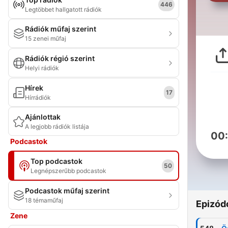
446
Legtöbbet hallgatott rádiók
Rádiók műfaj szerint
15 zenei műfaj
Rádiók régió szerint
Helyi rádiók
Hírek
17
Hírrádiók
Ajánlottak
A legjobb rádiók listája
00
Podcastok
Top podcastok
50
Legnépszerűbb podcastok
Podcastok műfaj szerint
18 témaműfaj
Epizód
Zene