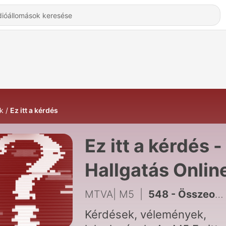
k
Ez itt a kérdés
Ez itt a kérdés -
Hallgatás Onlin
MTVA| M5
|
548 - Összeomló mezőgazdaság? – ez a helyes vízgazdálkodás tétje (2026.06.18.)
Kérdések, vélemények,