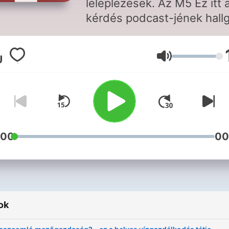
leleplezések. Az M5 Ez itt 
kérdés podcast-jének hallg
kultúrpolitikai, történelmi é
társadalmi vitákban
Hangerő
mélyülhetnek el.
:00
00
ok