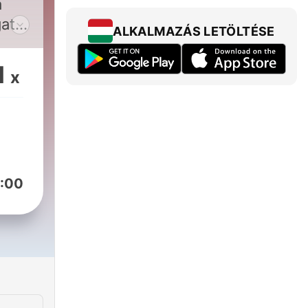
a
atói
ALKALMAZÁS LETÖLTÉSE
s
1
x
:00