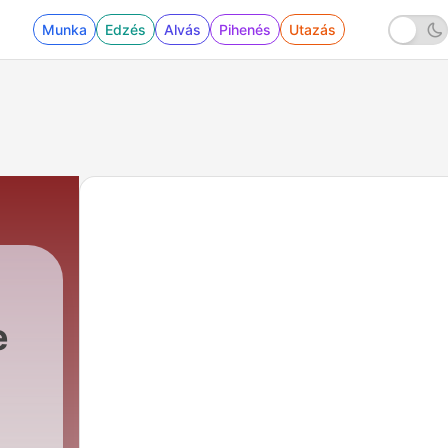
Munka
Edzés
Alvás
Pihenés
Utazás
e