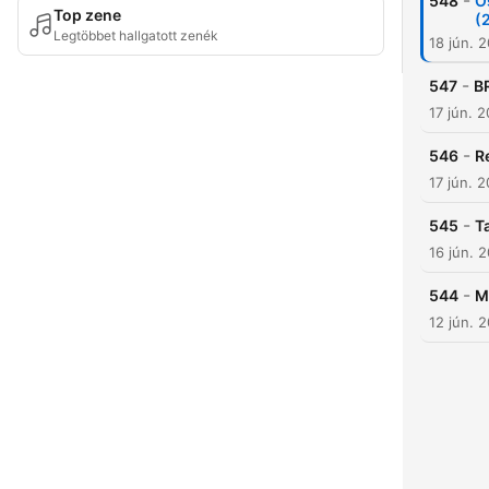
-
548
Ö
Top zene
(
Legtöbbet hallgatott zenék
18 jún. 
-
547
B
17 jún. 
-
546
R
17 jún. 
-
545
T
16 jún. 
-
544
M
12 jún. 