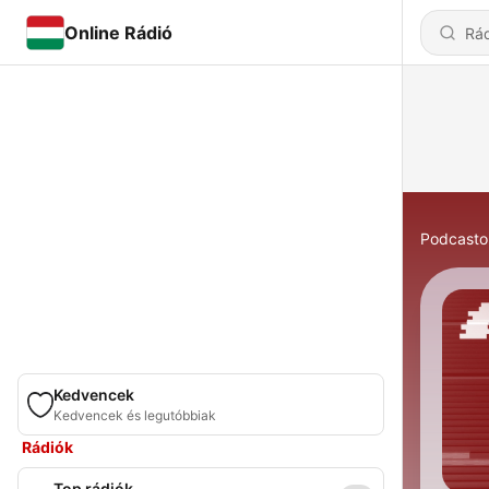
Online Rádió
Podcasto
Kedvencek
Kedvencek és legutóbbiak
Rádiók
Top rádiók