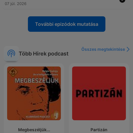
07 júl. 2026
További epizódok mutatása
Összes megtekintése
Több Hírek podcast
Megbeszéljük...
Partizán