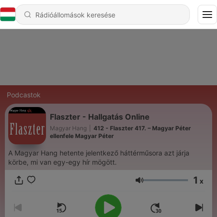
Podcastok
Flaszter - Hallgatás Online
Magyar Hang
|
412 - Flaszter 417. – Magyar Péter
ellenfele Magyar Péter
A Magyar Hang hetente jelentkező háttérműsora azt járja
körbe, mi van egy-egy hír mögött.
1
x
Hangerő