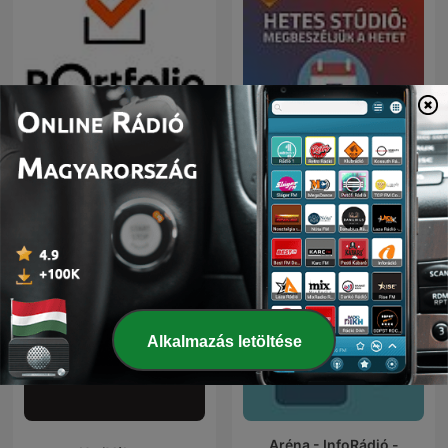
Hetes Stúdió:
Portfolio Checklist
Megbeszéljük a hetet
Alkalmazás letöltése
Aréna - InfoRádió -