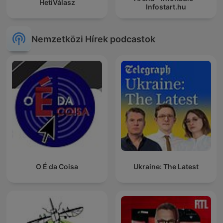
HetiVálasz
Infostart.hu
Nemzetközi Hírek podcastok
O É da Coisa
Ukraine: The Latest