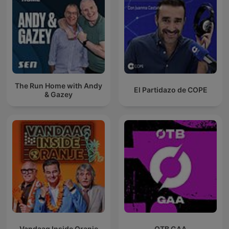
The Run Home with Andy
El Partidazo de COPE
& Gazey
Vandaag Inside Oranje
OTB GAA