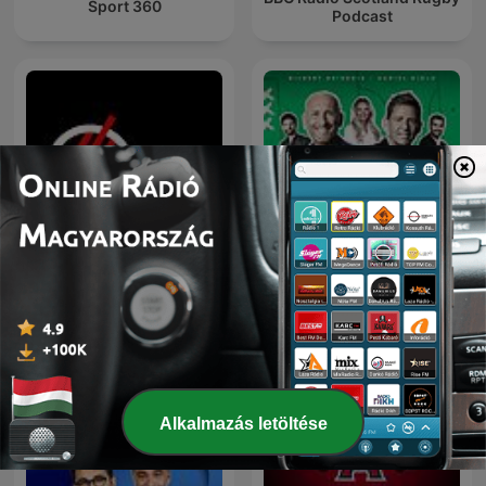
Sport 360
Podcast
0-s pálya
L'After Foot
Alkalmazás letöltése