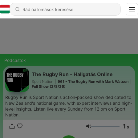
Podcastok
The Rugby Run - Hallgatás Online
Sport Nation
|
961 - The Rugby Run with Mark Watson |
Full Show (2/8/26)
Rugby Run is Sport Nation's action-packed show dedicated to
New Zealand's national game, with expert interviews and high-
level insights. Listen live every Sunday from 12 pm on Sport
Nation.
1
x
Hangerő