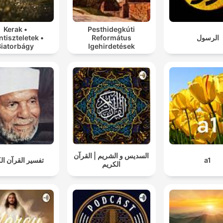
Kerak •
Pesthidegkúti
ntiszteletek •
Református
الرسول
Biatorbágy
Igehirdetések
السديس و الشريم | القرآن
تفسير القرآن ال
a1
الكريم