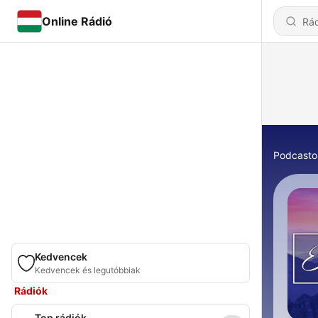
Online Rádió
Podcasto
Kedvencek
Kedvencek és legutóbbiak
Rádiók
Top rádiók