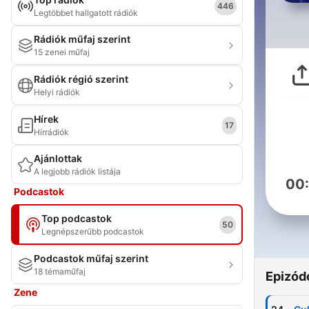
446
Legtöbbet hallgatott rádiók
Rádiók műfaj szerint
15 zenei műfaj
Rádiók régió szerint
Helyi rádiók
Hírek
17
Hírrádiók
Ajánlottak
A legjobb rádiók listája
00
Podcastok
Top podcastok
50
Legnépszerűbb podcastok
Podcastok műfaj szerint
18 témaműfaj
Epizód
Zene