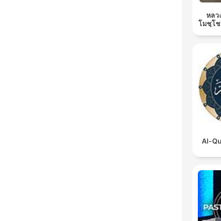
หลวง
โมชฺโช
Al-Qu