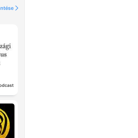
intése
odcast