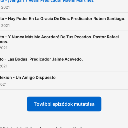
to - ¡Vengan Y Vean! Predicador Noemi Martinez
. 2021
to - Hay Poder En La Gracia De Dios. Predicador Ruben Santiago.
. 2021
to - Y Nunca Más Me Acordaré De Tus Pecados. Pastor Rafael
mos.
2021
to - Las Bodas. Predicador Jaime Acevedo.
2021
lexion - Un Amigo Dispuesto
2021
További epizódok mutatása