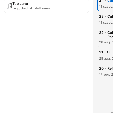
-
24
Cul
Top zene
11 szept
Legtöbbet hallgatott zenék
-
23
Cul
11 szept
-
22
Cul
Ra
28 aug. 
-
21
Cul
28 aug. 
-
20
Ref
17 aug. 