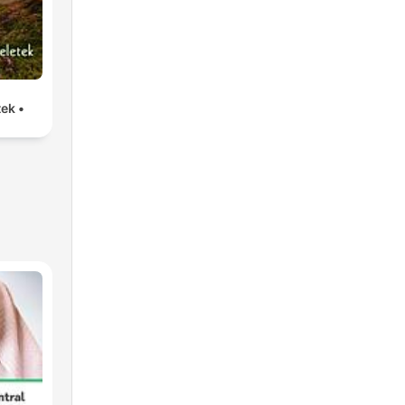
tek •