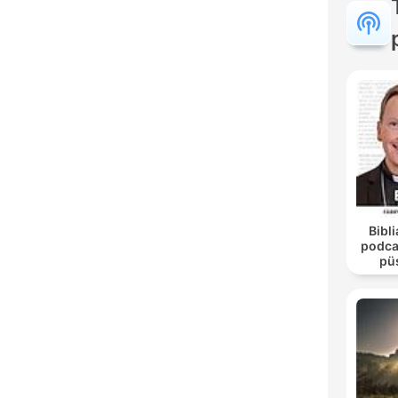
Bibli
podca
pü