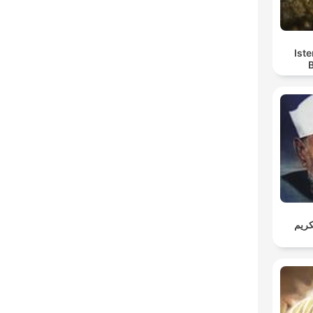
Iste
كريم