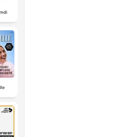
amdi
lle