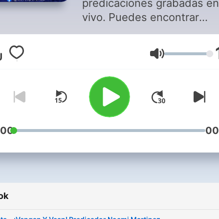
predicaciones grabadas en
vivo. Puedes encontrar
nuestra Facebook Page c
igladvesperanza.
Hangerő
https://www.facebook.com
:00
00
ok