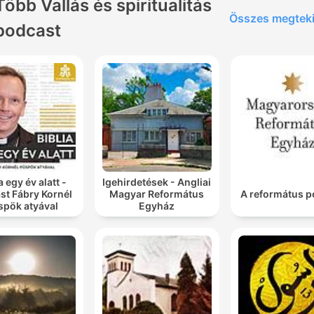
Több Vallás és spiritualitás
Összes megtek
podcast
a egy év alatt -
Igehirdetések - Angliai
st Fábry Kornél
Magyar Református
A református p
spök atyával
Egyház