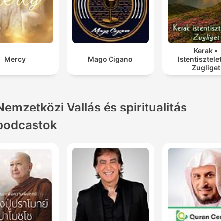
Kerak •
Mercy
Mago Cigano
Istentisztele
Zugliget
Nemzetközi Vallás és spiritualitás
podcastok