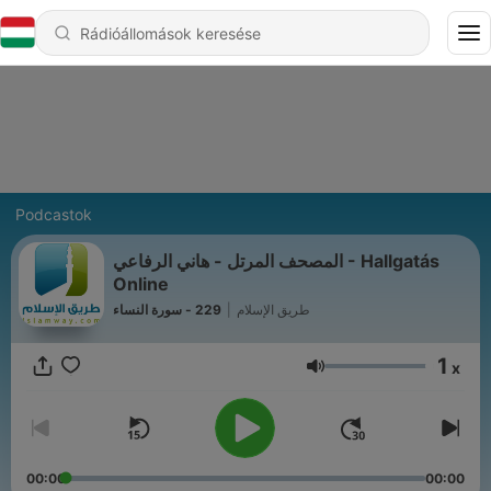
Podcastok
المصحف المرتل - هاني الرفاعي - Hallgatás
Online
229 - سورة النساء
|
طريق الإسلام
1
x
Hangerő
00:00
00:00