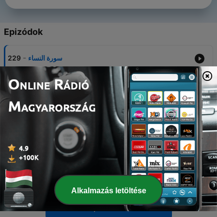
Epizódok
-
229
سورة النساء
-
228
سورة الفاتحة
-
227
سورة البقرة
-
226
سورة آل عمران
-
224
سورة المائدة
Alkalmazás letöltése
További epizódok mutatása