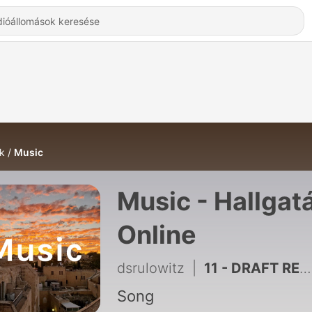
k
Music
Music - Hallgat
Online
dsrulowitz
|
11 - DRAFT RECAP - PODCAST FINALE
Song