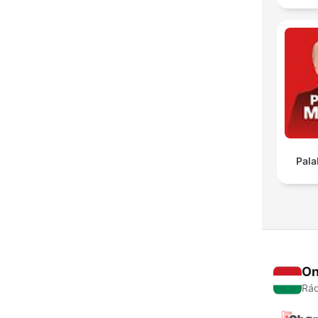
Pala
On
Rád