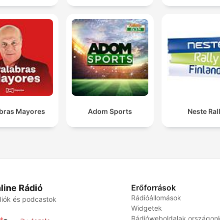
bras Mayores
Adom Sports
Neste Rall
line Rádió
Erőforrások
Rádióállomások
iók és podcastok
Widgetek
Rádióweboldalak országon