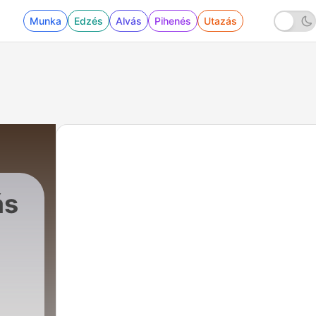
Munka
Edzés
Alvás
Pihenés
Utazás
ás