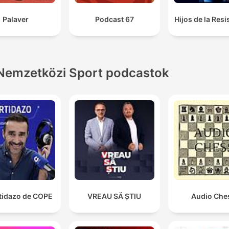
Palaver
Podcast 67
Hijos de la Resi
Nemzetközi Sport podcastok
rtidazo de COPE
VREAU SĂ ȘTIU
Audio Che