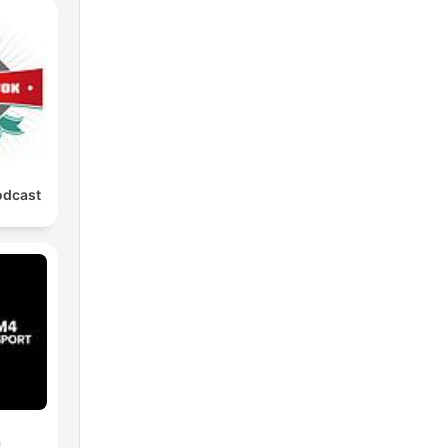
odcast
a