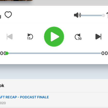
Hangerő
:00
00
ok
FT RECAP - PODCAST FINALE
2020